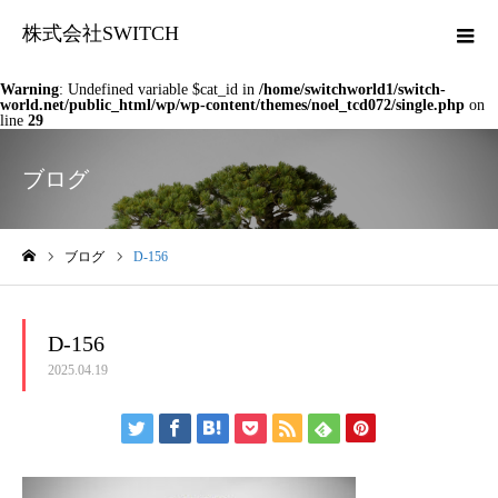
株式会社SWITCH
Warning
: Undefined variable $cat_id in
/home/switchworld1/switch-
world.net/public_html/wp/wp-content/themes/noel_tcd072/single.php
on
line
29
ブログ
ブログ
D-156
ホーム
D-156
2025.04.19