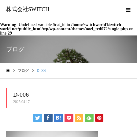
株式会社SWITCH
Warning
: Undefined variable $cat_id in
/home/switchworld1/switch-
world.net/public_html/wp/wp-content/themes/noel_tcd072/single.php
on
line
29
ブログ
ブログ
D-006
ホーム
D-006
2025.04.17