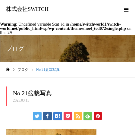
株式会社SWITCH
Warning
: Undefined variable $cat_id in
/home/switchworld1/switch-
world.net/public_html/wp/wp-content/themes/noel_tcd072/single.php
on
line
29
ブログ
ブログ
No 21盆栽写真
ホーム
No 21盆栽写真
2025.03.15