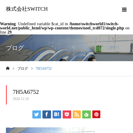
株式会社SWITCH
Warning
: Undefined variable $cat_id in
/home/switchworld1/switch-
world.net/public_html/wp/wp-content/themes/noel_tcd072/single.php
on
line
29
ブログ
ブログ
7H5A6752
ホーム
7H5A6752
2020.12.10