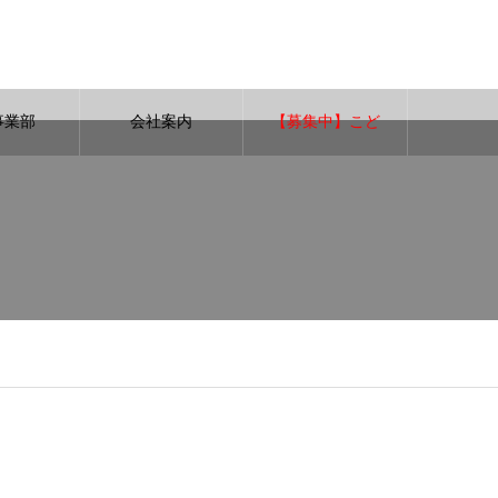
事業部
会社案内
【募集中】こど
も英会話講師