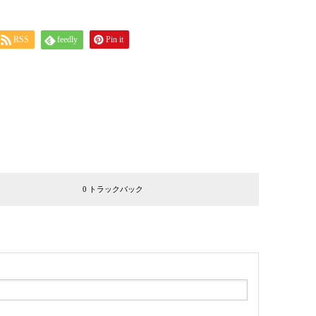
RSS
feedly
Pin it
0 トラックバック