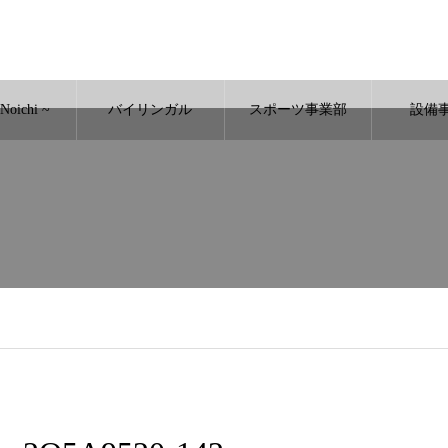
oichi ~
バイリンガル
スポーツ事業部
設備
et/public_html/wp/wp-content/themes/noel_tcd072/single.php
on line
29
MC