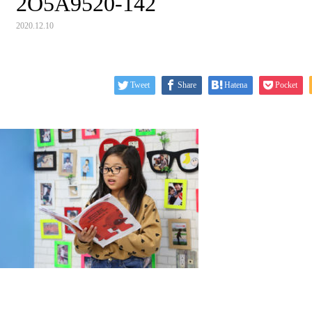
2O5A9520-142
2020.12.10
Tweet
Share
Hatena
Pocket