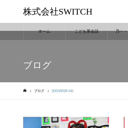
株式会社SWITCH
ホーム
こども英会話
乃一 ~ N
Warning
: Undefined variable $cat_id in
/home/switchworld1/switch-world.n
ブログ
ブログ
2O5A9520-142
ホーム